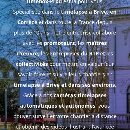
Timebox-Prod
est là pour vous.
Spécialisée dans le
timelapse à Brive, en
Corrèze
et dans toute la France depuis
plus de 10 ans, notre entreprise collabore
avec les
promoteurs
, les
maîtres
d’œuvre
, les
entreprises du BTP
et les
collectivités
pour mettre en valeur leur
savoir-faire et suivre leurs chantiers en
timelapse à Brive et dans ses environs
.
Grâce à nos
caméras timelapses
automatiques et autonomes
, vous
pouvez surveiller votre chantier à distance
et obtenir des vidéos illustrant l’avancée